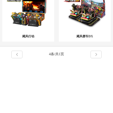
飓风行动
飓风赛车DX
4
条/共1页