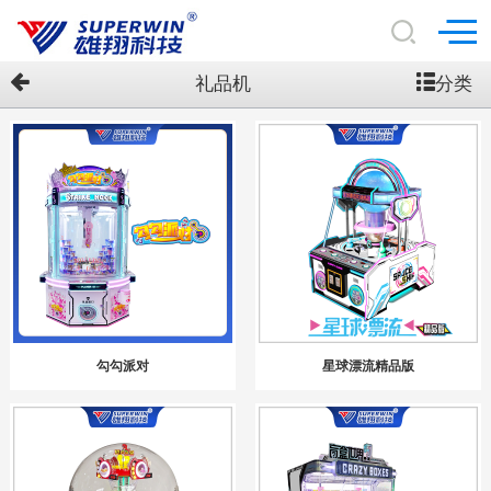
分类
礼品机
勾勾派对
星球漂流精品版