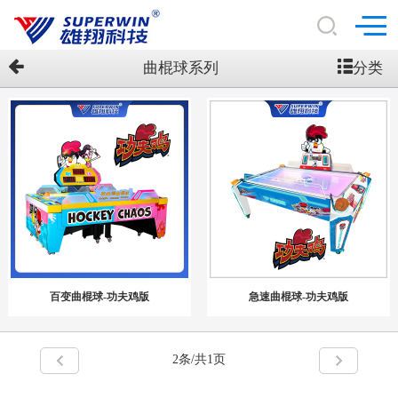
分类
曲棍球系列
百变曲棍球-功夫鸡版
急速曲棍球-功夫鸡版
2
条/共1页