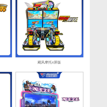
飓风摩托4屏版