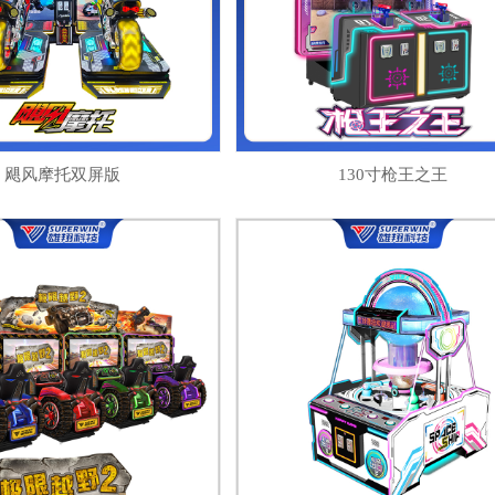
飓风摩托双屏版
130寸枪王之王