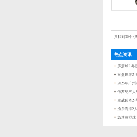
共找到30个 / 
热点资讯
霹雳球2 粤游
盲盒世界2-
侏罗纪三人射水
空战传奇2-
渔乐海洋2人版
急速曲棍球-