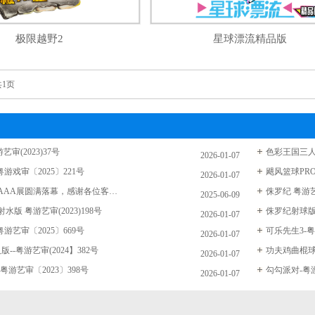
极限越野2
星球漂流精品版
共1页
艺审(2023)37号
色彩王国三人射
2026-01-07
粤游戏审〔2025〕221号
飓风篮球PRO
2026-01-07
2025年广州AAA展圆满落幕，感谢各位客户的莅临
侏罗纪 粤游艺审
2025-06-09
版 粤游艺审(2023)198号
侏罗纪射球版 
2026-01-07
粤游艺审〔2025〕669号
可乐先生3-粤
2026-01-07
--粤游艺审(2024】382号
功夫鸡曲棍球-
2026-01-07
粤游艺审〔2023〕398号
勾勾派对-粤游
2026-01-07