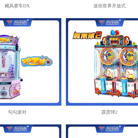
飓风赛车DX
迷你世界开放式
勾勾派对
霹雳球2