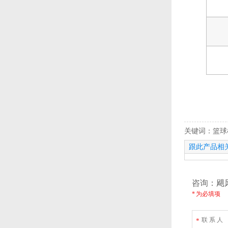
关键词：篮球
跟此产品相
咨询：飓
* 为必填项
联 系 人
*