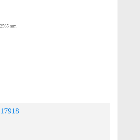
2565 mm
917918