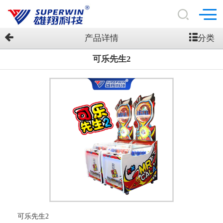
分类
产品详情
可乐先生2
可乐先生2