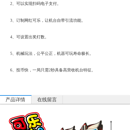
2、可以实现扫码电子支付。
3、订制网红可乐，让机台自带引流功能。
4、可设置出奖灯数。
5、机械玩法，公平公正，机器可玩寿命极长。
6、投币快，一局只需2秒具备高营收机台特征。
产品详情
在线留言