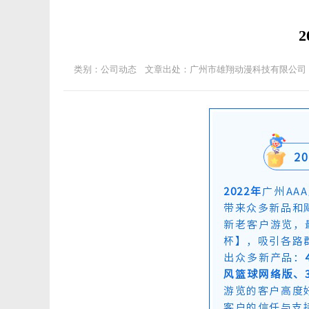
类别：公司动态
文章出处：广州市雄翔动漫科技有限公司