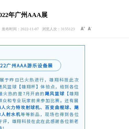
2022年广州AAA展
发布时间：2022-11-07
浏览人次：3155
123