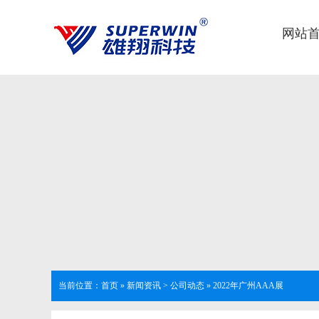
网站
当前位置：
首页
»
新闻资讯
>
公司动态
» 2022年广州AAA展